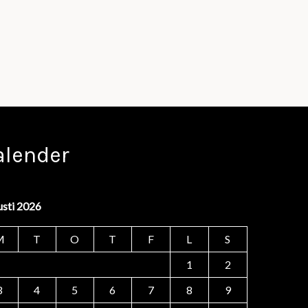
alender
usti 2026
M
T
O
T
F
L
S
1
2
3
4
5
6
7
8
9