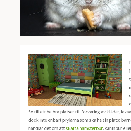
i
t
m
o
Se till att ha bra platser till förvaring av kläder, l
dock inte enbart prylarna som ska ha sin plats; ba
handlar det om att
skaffa hamsterbur
, kaninbur ell