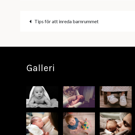
Inläggsnavigering
Tips för att inreda barnrummet
Galleri