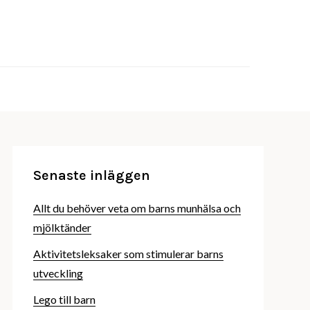
behöver veta om barnprodukter
erochbror.se
Senaste inläggen
Allt du behöver veta om barns munhälsa och
mjölktänder
Aktivitetsleksaker som stimulerar barns
utveckling
Lego till barn