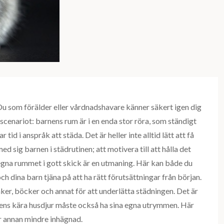
Du som förälder eller vårdnadshavare känner säkert igen dig
 scenariot: barnens rum är i en enda stor röra, som ständigt
ar tid i anspråk att städa. Det är heller inte alltid lätt att få
ed sig barnen i städrutinen; att motivera till att hålla det
egna rummet i gott skick är en utmaning. Här kan både du
ch dina barn tjäna på att ha rätt förutsättningar från början.
eksaker, böcker och annat för att underlätta städningen. Det är
rnens kära husdjur måste också ha sina egna utrymmen. Här
er annan mindre inhägnad.