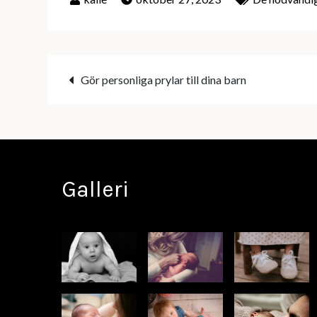
Inläggsnavigering
Gör personliga prylar till dina barn
Galleri