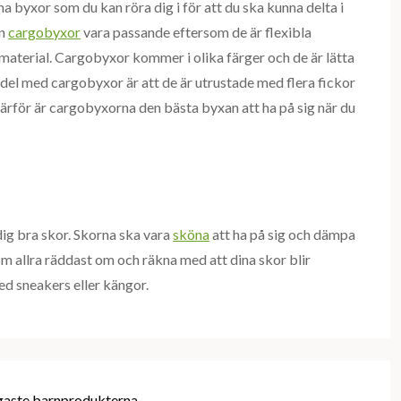
 ha byxor som du kan röra dig i för att du ska kunna delta i
an
cargobyxor
vara passande eftersom de är flexibla
t material. Cargobyxor kommer i olika färger och de är lätta
rdel med cargobyxor är att de är utrustade med flera fickor
. Därför är cargobyxorna den bästa byxan att ha på sig när du
dig bra skor. Skorna ska vara
sköna
att ha på sig och dämpa
som allra räddast om och räkna med att dina skor blir
d sneakers eller kängor.
gaste barnprodukterna