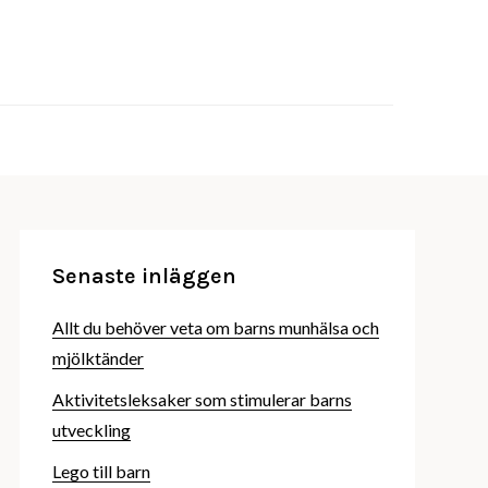
behöver veta om barnprodukter
erochbror.se
Senaste inläggen
Allt du behöver veta om barns munhälsa och
mjölktänder
Aktivitetsleksaker som stimulerar barns
utveckling
Lego till barn