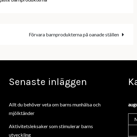
Förvara barnprodukterna på oanade ställen
Senaste inläggen
K
Allt du behöver veta om barns munhälsa och
aug
mjölktänder
Aktivitetsleksaker som stimulerar barns
utveckling