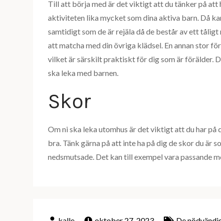
Till att börja med är det viktigt att du tänker på att
aktiviteten lika mycket som dina aktiva barn. Då k
samtidigt som de är rejäla då de består av ett tålig
att matcha med din övriga klädsel. En annan stor fö
vilket är särskilt praktiskt för dig som är förälder
ska leka med barnen.
Skor
Om ni ska leka utomhus är det viktigt att du har på 
bra. Tänk gärna på att inte ha på dig de skor du är 
nedsmutsade. Det kan till exempel vara passande me
oktober 27, 2023
De nödvändi