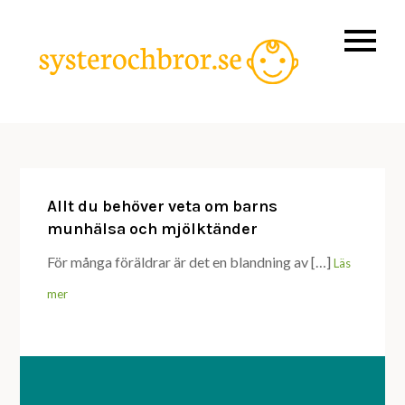
Skip
to
content
Allt du
systero
behöver veta
om
barnprodukt
Allt du behöver veta om barns
munhälsa och mjölktänder
För många föräldrar är det en blandning av […]