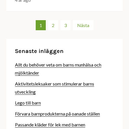
Sidnumrering
1
2
3
Nästa
för
Senaste inläggen
inlägg
Allt du behöver veta om barns munhälsa och
mjölktänder
Aktivitetsleksaker som stimulerar barns
utveckling
Lego till barn
Förvara barnprodukterna på oanade ställen
Passande kläder för lek med barnen